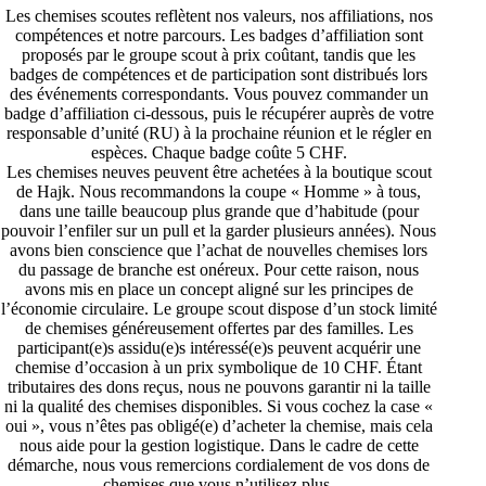
Les chemises scoutes reflètent nos valeurs, nos affiliations, nos
compétences et notre parcours. Les badges d’affiliation sont
proposés par le groupe scout à prix coûtant, tandis que les
badges de compétences et de participation sont distribués lors
des événements correspondants. Vous pouvez commander un
badge d’affiliation ci-dessous, puis le récupérer auprès de votre
responsable d’unité (RU)
à la prochaine réunion et le régler en
espèces. Chaque badge coûte 5 CHF.
Les chemises neuves peuvent être achetées à la
boutique scout
de Hajk
. Nous recommandons la coupe « Homme » à tous,
dans une taille beaucoup plus grande que d’habitude (pour
pouvoir l’enfiler sur un pull et la garder plusieurs années). Nous
avons bien conscience que l’achat de nouvelles chemises lors
du passage de branche est onéreux. Pour cette raison, nous
avons mis en place un concept aligné sur les principes de
l’économie circulaire. Le groupe scout dispose d’un stock limité
de chemises généreusement offertes par des familles. Les
participant(e)s assidu(e)s intéressé(e)s peuvent acquérir une
chemise d’occasion à un prix symbolique de 10 CHF. Étant
tributaires des dons reçus, nous ne pouvons garantir ni la taille
ni la qualité des chemises disponibles. Si vous cochez la case «
oui », vous n’êtes pas obligé(e) d’acheter la chemise, mais cela
nous aide pour la gestion logistique. Dans le cadre de cette
démarche, nous vous remercions cordialement de vos dons de
chemises que vous n’utilisez plus.