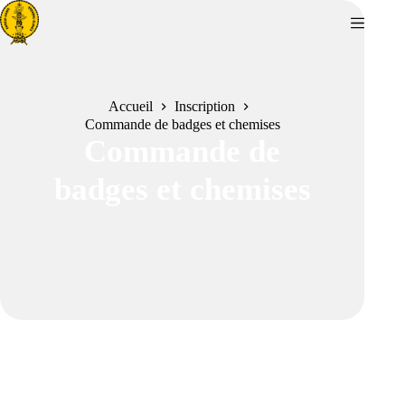
Passer
au
contenu
Accueil
Inscription
Commande de badges et chemises
Commande de
badges et chemises