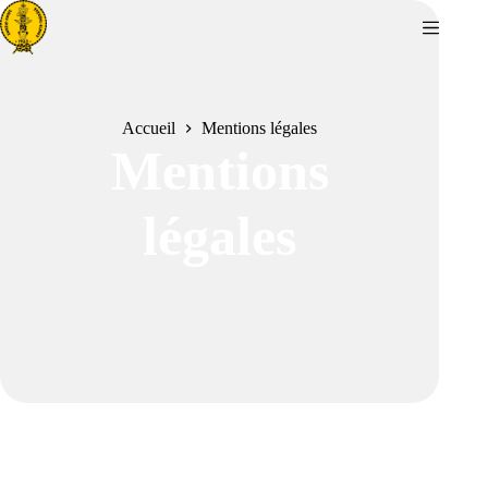
Passer
au
contenu
Accueil
Mentions légales
Mentions
légales