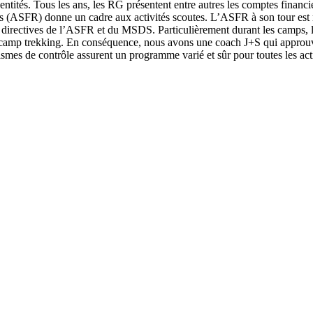
ntités. Tous les ans, les RG présentent entre autres les comptes financie
geois (ASFR) donne un cadre aux activités scoutes. L’ASFR à son tour 
nes directives de l’ASFR et du MSDS. Particulièrement durant les camps, 
e camp trekking. En conséquence, nous avons une coach J+S qui approuve 
mes de contrôle assurent un programme varié et sûr pour toutes les acti