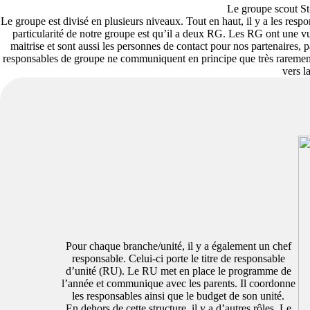
Le groupe scout St-
Le groupe est divisé en plusieurs niveaux. Tout en haut, il y a les res
particularité de notre groupe est qu’il a deux RG. Les RG ont une vu
maitrise et sont aussi les personnes de contact pour nos partenaires, 
responsables de groupe ne communiquent en principe que très rarement
vers l
Pour chaque branche/unité, il y a également un chef
responsable. Celui-ci porte le titre de
responsable
d’unité (RU)
. Le RU met en place le programme de
l’année et communique avec les parents. Il coordonne
les responsables ainsi que le budget de son unité.
En dehors de cette structure, il y a d’autres rôles. Le