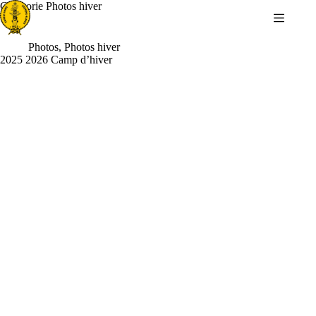
Passer
Catégorie
Photos hiver
au
contenu
Photos
,
Photos hiver
2025 2026 Camp d’hiver